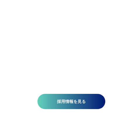
精密であれ。柔軟であれ。
アジア航測の先端技術研究所では、空間情報技術を駆使し
て、国土基盤データの整備、社会インフラの維持管理、都
計画、自然災害対策、環境保護などの分野で技術開発を推
しています。皆さんがお持ちの意欲と技術が、人を、社会
を、未来を支える一助になります。ミッションは『空間情
技術の深化と探求により社内外へ「誇れる技術」を提供す
る』こと。そこには、空間情報を扱う精密さと、変化に対
する柔軟さが必要です。当研究所で社会課題の解決に一緒
挑みませんか?​
採用情報を見る