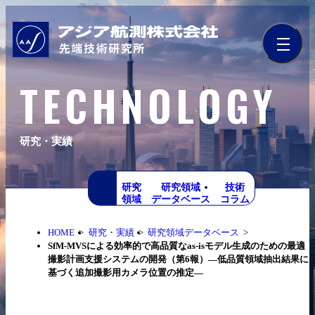
TECHNOLOGY
研究・実績
研究
研究領域
技術
領域
データベース
コラム
HOME
研究・実績
研究領域データベース
SfM-MVSによる効率的で高品質なas-isモデル生成のための最適
撮影計画支援システムの開発（第6報）—低品質領域抽出結果に
基づく追加撮影用カメラ位置の推定—