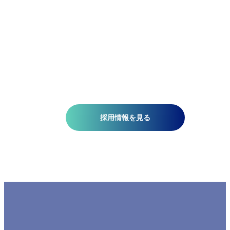
て、国土基盤データの整備、社会インフラの維持管理、都
計画、自然災害対策、環境保護などの分野で技術開発を推
しています。皆さんがお持ちの意欲と技術が、人を、社会
を、未来を支える一助になります。ミッションは『空間情
技術の深化と探求により社内外へ「誇れる技術」を提供す
る』こと。そこには、空間情報を扱う精密さと、変化に対
する柔軟さが必要です。当研究所で社会課題の解決に一緒
挑みませんか?​
採用情報を見る