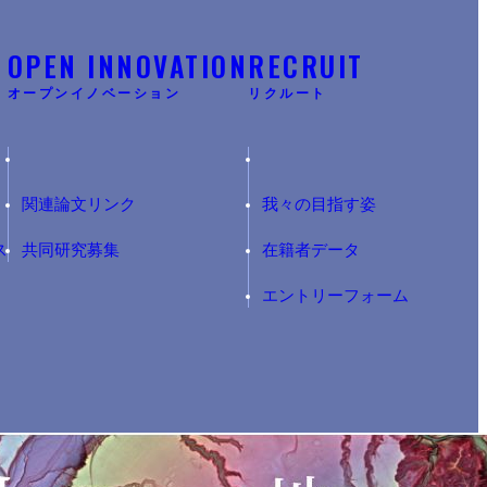
Y
OPEN INNOVATION
RECRUIT
オープンイノベーション
リクルート
関連論文リンク
我々の目指す姿
ス
共同研究募集
在籍者データ
エントリーフォーム