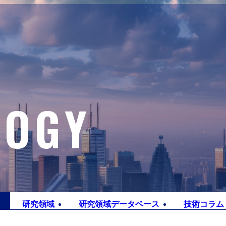
LOGY
研究
領域
研究領域
データベース
技術
コラム