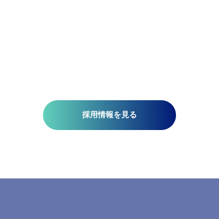
航測の先端技術研究所では、空間情報技術を駆使して、国土基
、社会インフラの維持管理、都市計画、自然災害対策、環境保
技術開発を推進しています。皆さんがお持ちの意欲と技術が、
未来を支える一助になります。ミッションは『空間情報技術の
り社内外へ「誇れる技術」を提供する』こと。そこには、空間
さと、変化に対応する柔軟さが必要です。当研究所で社会課題
みませんか?​
採用情報を見る