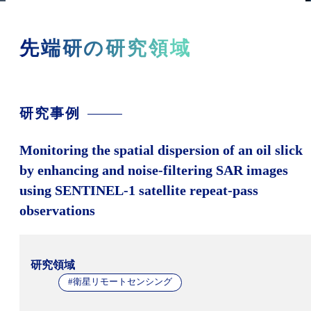
先端研の研究領域
研究事例
Monitoring the spatial dispersion of an oil slick
by enhancing and noise-filtering SAR images
using SENTINEL-1 satellite repeat-pass
observations
研究領域
#衛星リモートセンシング