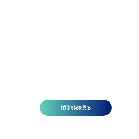
精密であれ。柔軟であれ。
アジア航測の先端技術研究所では、空間情報技術を駆使し
て、国土基盤データの整備、社会インフラの維持管理、都
計画、自然災害対策、環境保護などの分野で技術開発を推
しています。皆さんがお持ちの意欲と技術が、人を、社会
を、未来を支える一助になります。ミッションは『空間情
技術の深化と探求により社内外へ「誇れる技術」を提供す
る』こと。そこには、空間情報を扱う精密さと、変化に対
する柔軟さが必要です。当研究所で社会課題の解決に一緒
挑みませんか?​
採用情報を見る