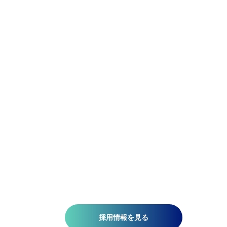
Be Precise.
Be Flexible.
精密であれ。柔軟であれ。
アジア航測の先端技術研究所では、空間情報技術を駆使し
て、国土基盤データの整備、社会インフラの維持管理、都
計画、自然災害対策、環境保護などの分野で技術開発を推
しています。皆さんがお持ちの意欲と技術が、人を、社会
を、未来を支える一助になります。ミッションは『空間情
技術の深化と探求により社内外へ「誇れる技術」を提供す
る』こと。そこには、空間情報を扱う精密さと、変化に対
する柔軟さが必要です。当研究所で社会課題の解決に一緒
挑みませんか?​
採用情報を見る