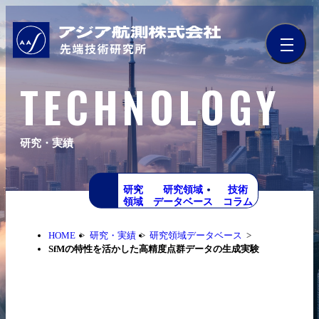
TECHNOLOGY
研究・実績
研究
研究領域
技術
領域
データベース
コラム
HOME
研究・実績
研究領域データベース
SfMの特性を活かした高精度点群データの生成実験