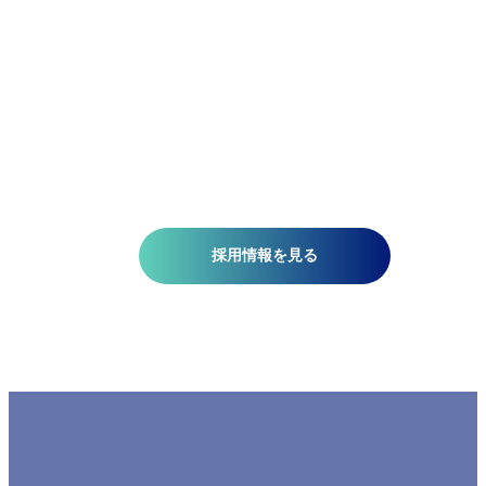
て、国土基盤データの整備、社会インフラの維持管理、都
計画、自然災害対策、環境保護などの分野で技術開発を推
しています。皆さんがお持ちの意欲と技術が、人を、社会
を、未来を支える一助になります。ミッションは『空間情
技術の深化と探求により社内外へ「誇れる技術」を提供す
る』こと。そこには、空間情報を扱う精密さと、変化に対
する柔軟さが必要です。当研究所で社会課題の解決に一緒
挑みませんか?​
採用情報を見る