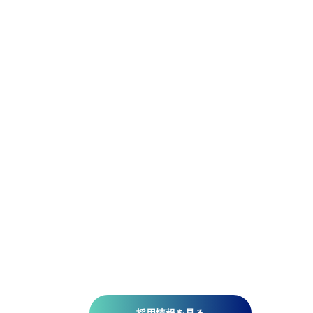
Be Precise.
Be Flexible.
精密であれ。柔軟であれ。
アジア航測の先端技術研究所では、空間情報技術を駆使し
て、国土基盤データの整備、社会インフラの維持管理、都
計画、自然災害対策、環境保護などの分野で技術開発を推
しています。皆さんがお持ちの意欲と技術が、人を、社会
を、未来を支える一助になります。ミッションは『空間情
技術の深化と探求により社内外へ「誇れる技術」を提供す
る』こと。そこには、空間情報を扱う精密さと、変化に対
する柔軟さが必要です。当研究所で社会課題の解決に一緒
挑みませんか?​