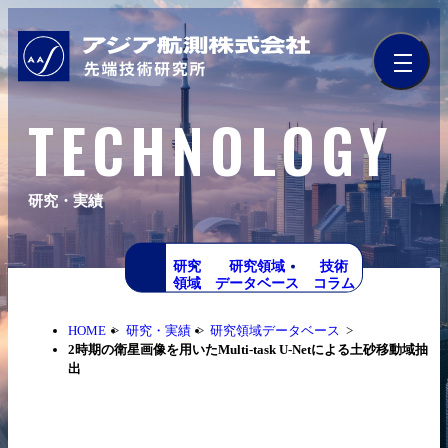
TECHNOLOGY
研究・実績
研究
研究領域
技術
領域
データベース
コラム
HOME
研究・実績
研究領域データベース
2時期の衛星画像を用いたMulti-task U-Netによる土砂移動域抽
出