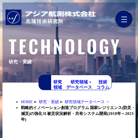
TECHNOLOGY
研究・実績
研究
研究領域
技術
領域
データベース
コラム
HOME
研究・実績
研究領域データベース
戦略的イノベーション創造プログラム 国家レジリエンス(防災・
減災)の強化 II.被災状況解析・共有システム開発(2018年～2023
年)