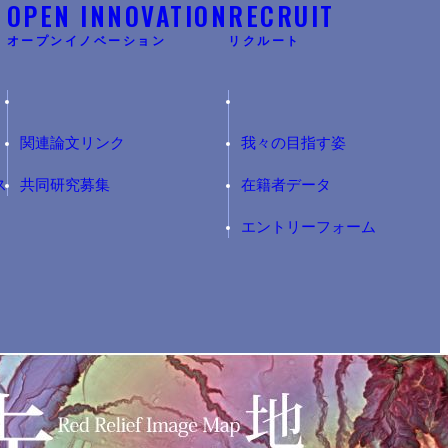
Y
OPEN INNOVATION
RECRUIT
オープンイノベーション
リクルート
関連論文リンク
我々の目指す姿
ス
共同研究募集
在籍者データ
エントリーフォーム