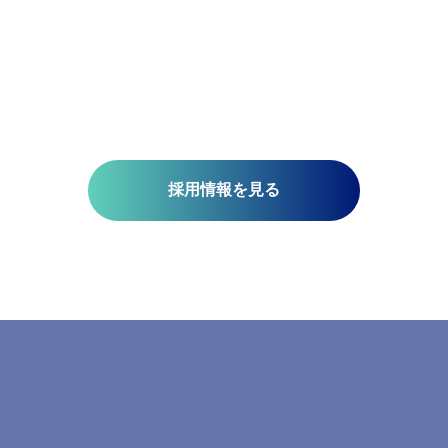
技術開発を推進しています。皆さんがお持ちの意欲と技術が、
未来を支える一助になります。ミッションは『空間情報技術の
り社内外へ「誇れる技術」を提供する』こと。そこには、空間
さと、変化に対応する柔軟さが必要です。当研究所で社会課題
みませんか?​
採用情報を見る