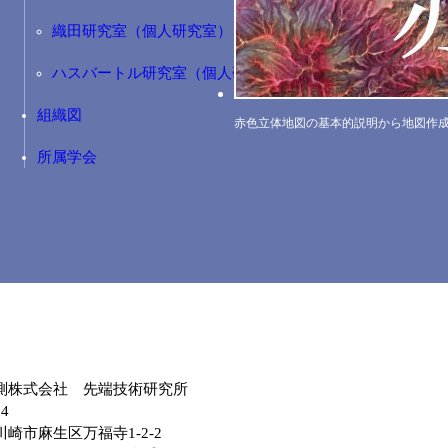
織田研究室（個人研究室）
ハスバートル研究室（個人研究室）
組織図
赤色立体地図の基本的説明から地図作
所属学会
測株式会社 先端技術研究所
04
崎市麻生区万福寺1-2-2