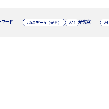
ーワード
研究室
#衛星データ（光学）
#AI
#