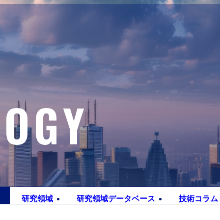
LOGY
研究
領域
研究領域
データベース
技術
コラム