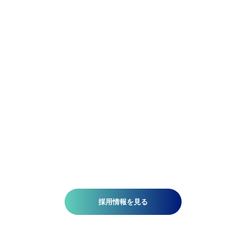
Be Flexible.
精密であれ。柔軟であれ。
アジア航測の先端技術研究所では、空間情報技術を駆使し
て、国土基盤データの整備、社会インフラの維持管理、都
計画、自然災害対策、環境保護などの分野で技術開発を推
しています。皆さんがお持ちの意欲と技術が、人を、社会
を、未来を支える一助になります。ミッションは『空間情
技術の深化と探求により社内外へ「誇れる技術」を提供す
る』こと。そこには、空間情報を扱う精密さと、変化に対
する柔軟さが必要です。当研究所で社会課題の解決に一緒
挑みませんか?​
採用情報を見る