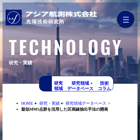
TECHNOLOGY
研究・実績
研究
研究領域
技術
領域
データベース
コラム
HOME
研究・実績
研究領域データベース
疑似MMS点群を活用した区画線抽出手法の開発