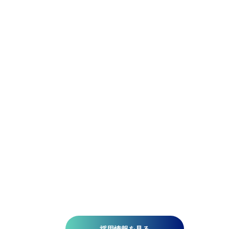
Be Precise.
Be Flexible.
精密であれ。柔軟であれ。
アジア航測の先端技術研究所では、空間情報技術を駆使し
て、国土基盤データの整備、社会インフラの維持管理、都
計画、自然災害対策、環境保護などの分野で技術開発を推
しています。皆さんがお持ちの意欲と技術が、人を、社会
を、未来を支える一助になります。ミッションは『空間情
技術の深化と探求により社内外へ「誇れる技術」を提供す
る』こと。そこには、空間情報を扱う精密さと、変化に対
する柔軟さが必要です。当研究所で社会課題の解決に一緒
挑みませんか?​