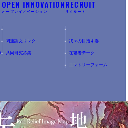
Y
OPEN INNOVATION
RECRUIT
オープンイノベーション
リクルート
関連論文リンク
我々の目指す姿
ス
共同研究募集
在籍者データ
エントリーフォーム