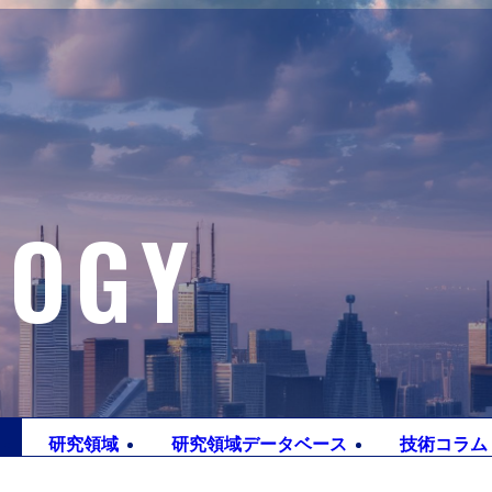
LOGY
研究
領域
研究領域
データベース
技術
コラム