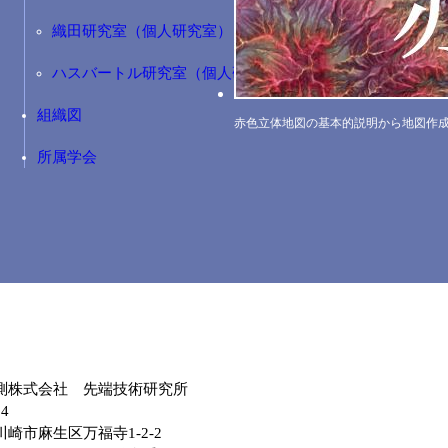
織田研究室（個人研究室）
ハスバートル研究室（個人研究室）
組織図
赤色立体地図の基本的説明から地図作
所属学会
測株式会社 先端技術研究所
04
崎市麻生区万福寺1-2-2