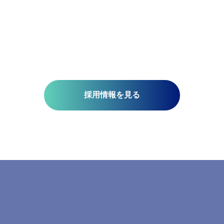
技術開発を推進しています。皆さんがお持ちの意欲と技術が、
未来を支える一助になります。ミッションは『空間情報技術の
り社内外へ「誇れる技術」を提供する』こと。そこには、空間
さと、変化に対応する柔軟さが必要です。当研究所で社会課題
みませんか?​
採用情報を見る