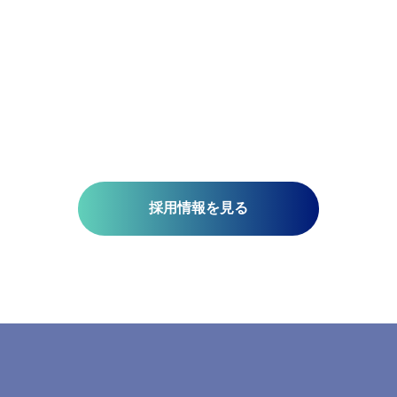
航測の先端技術研究所では、空間情報技術を駆使して、国土基
、社会インフラの維持管理、都市計画、自然災害対策、環境保
技術開発を推進しています。皆さんがお持ちの意欲と技術が、
未来を支える一助になります。ミッションは『空間情報技術の
り社内外へ「誇れる技術」を提供する』こと。そこには、空間
さと、変化に対応する柔軟さが必要です。当研究所で社会課題
みませんか?​
採用情報を見る