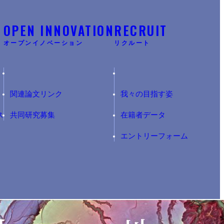
Y
OPEN INNOVATION
RECRUIT
オープンイノベーション
リクルート
関連論文リンク
我々の目指す姿
ス
共同研究募集
在籍者データ
エントリーフォーム