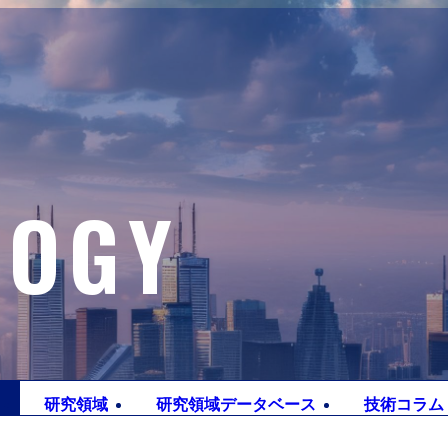
LOGY
研究
領域
研究領域
データベース
技術
コラム