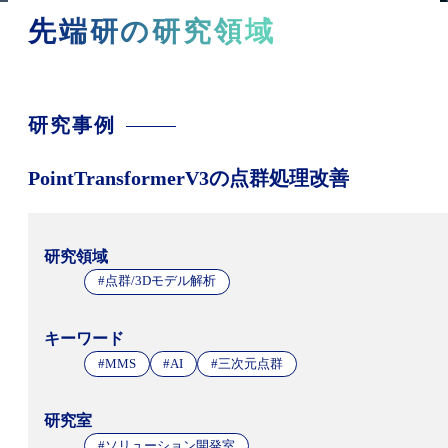
先端研の研究領域
研究事例
PointTransformerV3の点群処理改善
研究領域
#点群/3Dモデル解析
キーワード
#MMS
#AI
#三次元点群
研究室
#ソリューション開発室