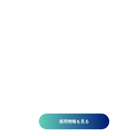
Be Flexible.
精密であれ。柔軟であれ。
アジア航測の先端技術研究所では、空間情報技術を駆使し
て、国土基盤データの整備、社会インフラの維持管理、都
計画、自然災害対策、環境保護などの分野で技術開発を推
しています。皆さんがお持ちの意欲と技術が、人を、社会
を、未来を支える一助になります。ミッションは『空間情
技術の深化と探求により社内外へ「誇れる技術」を提供す
る』こと。そこには、空間情報を扱う精密さと、変化に対
する柔軟さが必要です。当研究所で社会課題の解決に一緒
挑みませんか?​
採用情報を見る