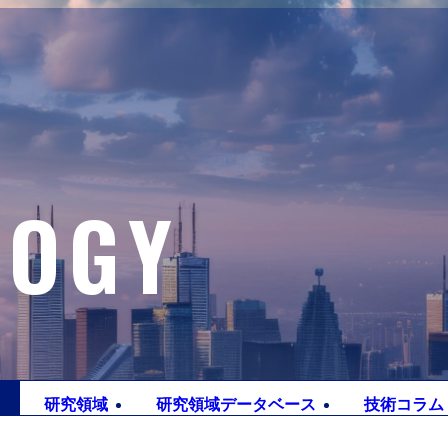
LOGY
研究
領域
研究領域
データベース
技術
コラム