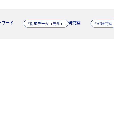
ーワード
研究室
#衛星データ（光学）
#AI研究室