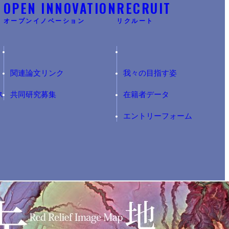
Y
OPEN INNOVATION
RECRUIT
オープンイノベーション
リクルート
関連論文リンク
我々の目指す姿
ス
共同研究募集
在籍者データ
エントリーフォーム