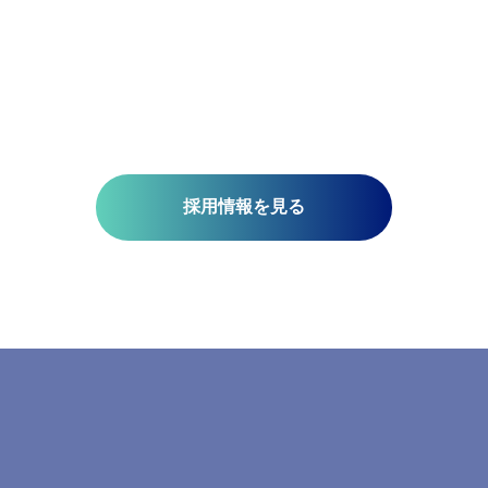
技術開発を推進しています。皆さんがお持ちの意欲と技術が、
未来を支える一助になります。ミッションは『空間情報技術の
り社内外へ「誇れる技術」を提供する』こと。そこには、空間
さと、変化に対応する柔軟さが必要です。当研究所で社会課題
みませんか?​
採用情報を見る