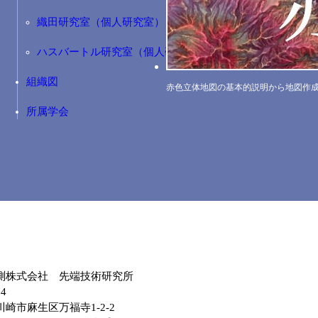
織田研究室（個人研究室）
ハスバートル研究室（個人研究室）
組織図
赤色立体地図の基本的説明から地図作
所属学会
測株式会社 先端技術研究所
04
崎市麻生区万福寺1-2-2