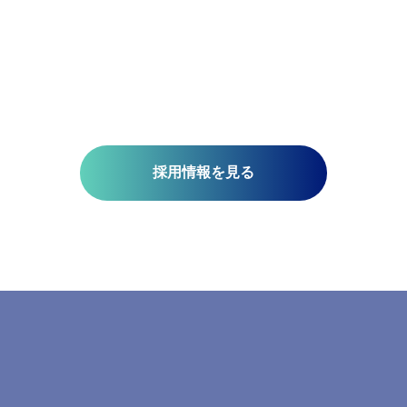
技術開発を推進しています。皆さんがお持ちの意欲と技術が、
未来を支える一助になります。ミッションは『空間情報技術の
り社内外へ「誇れる技術」を提供する』こと。そこには、空間
さと、変化に対応する柔軟さが必要です。当研究所で社会課題
みませんか?​
採用情報を見る