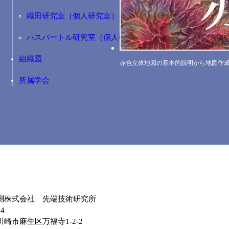
織田研究室（個人研究室）
ハスバートル研究室（個人研究室）
組織図
赤色立体地図の基本的説明から地図作
所属学会
測株式会社 先端技術研究所
04
崎市麻生区万福寺1-2-2