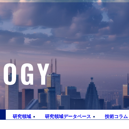
LOGY
研究
領域
研究領域
データベース
技術
コラム