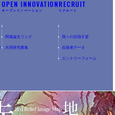
Y
OPEN INNOVATION
RECRUIT
オープンイノベーション
リクルート
関連論文リンク
我々の目指す姿
ス
共同研究募集
在籍者データ
エントリーフォーム