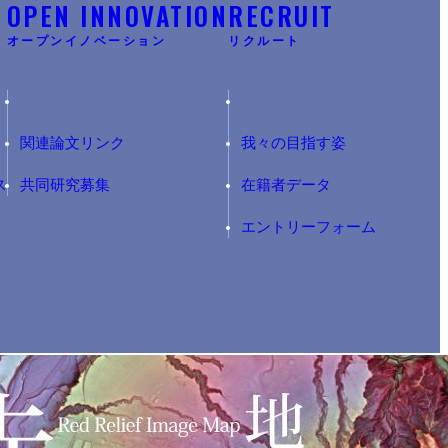
Y
OPEN INNOVATION
RECRUIT
オープンイノベーション
リクルート
関連論文リンク
我々の目指す姿
ス
共同研究募集
在籍者データ
エントリーフォーム