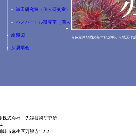
織田研究室（個人研究室）
ハスバートル研究室（個人研究室）
組織図
赤色立体地図の基本的説明から地図作
所属学会
測株式会社 先端技術研究所
04
崎市麻生区万福寺1-2-2