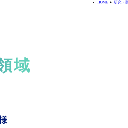
HOME
研究・
領域
様