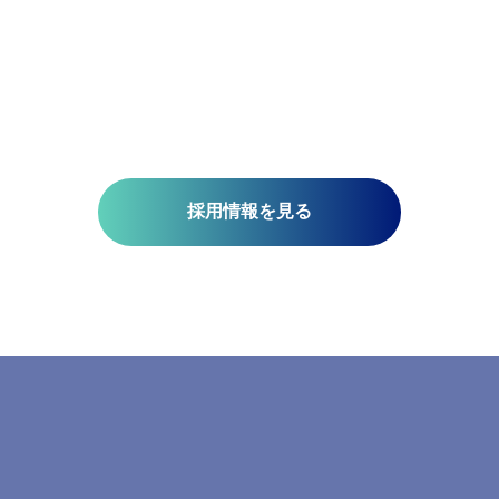
技術開発を推進しています。皆さんがお持ちの意欲と技術が、
未来を支える一助になります。ミッションは『空間情報技術の
り社内外へ「誇れる技術」を提供する』こと。そこには、空間
さと、変化に対応する柔軟さが必要です。当研究所で社会課題
みませんか?​
採用情報を見る