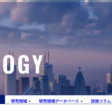
LOGY
研究
領域
研究領域
データベース
技術
コラム