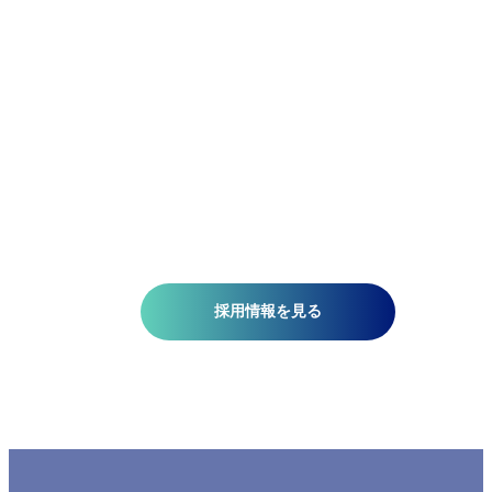
アジア航測の先端技術研究所では、空間情報技術を駆使し
て、国土基盤データの整備、社会インフラの維持管理、都
計画、自然災害対策、環境保護などの分野で技術開発を推
しています。皆さんがお持ちの意欲と技術が、人を、社会
を、未来を支える一助になります。ミッションは『空間情
技術の深化と探求により社内外へ「誇れる技術」を提供す
る』こと。そこには、空間情報を扱う精密さと、変化に対
する柔軟さが必要です。当研究所で社会課題の解決に一緒
挑みませんか?​
採用情報を見る