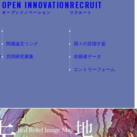
Y
OPEN INNOVATION
RECRUIT
オープンイノベーション
リクルート
関連論文リンク
我々の目指す姿
ス
共同研究募集
在籍者データ
エントリーフォーム