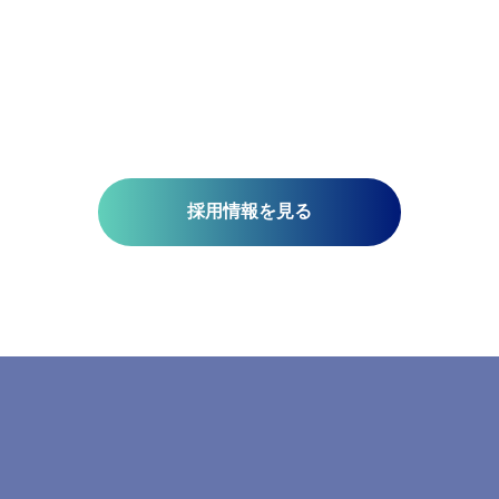
技術開発を推進しています。皆さんがお持ちの意欲と技術が、
未来を支える一助になります。ミッションは『空間情報技術の
り社内外へ「誇れる技術」を提供する』こと。そこには、空間
さと、変化に対応する柔軟さが必要です。当研究所で社会課題
みませんか?​
採用情報を見る