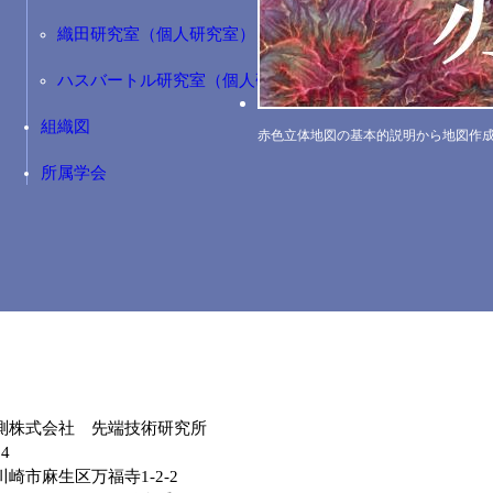
織田研究室（個人研究室）
ハスバートル研究室（個人研究室）
組織図
赤色立体地図の基本的説明から地図作
所属学会
測株式会社 先端技術研究所
04
崎市麻生区万福寺1-2-2