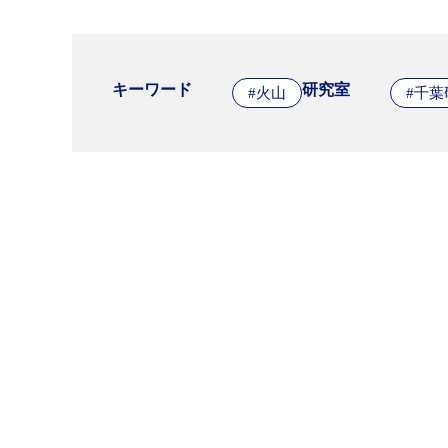
キーワード
研究室
#火山
#千