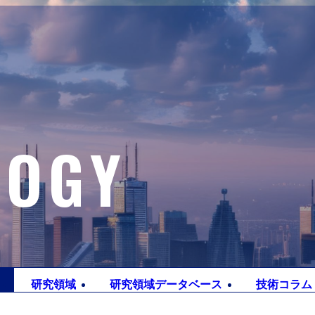
LOGY
研究
領域
研究領域
データベース
技術
コラム