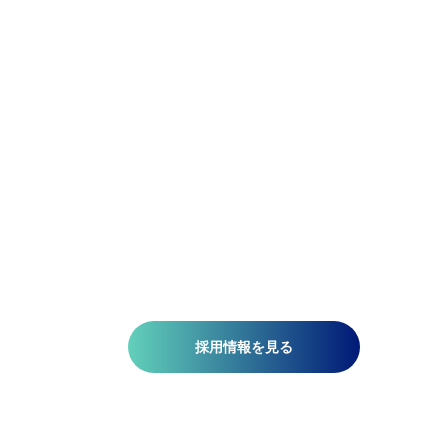
精密であれ。柔軟であれ。
アジア航測の先端技術研究所では、空間情報技術を駆使し
て、国土基盤データの整備、社会インフラの維持管理、都
計画、自然災害対策、環境保護などの分野で技術開発を推
しています。皆さんがお持ちの意欲と技術が、人を、社会
を、未来を支える一助になります。ミッションは『空間情
技術の深化と探求により社内外へ「誇れる技術」を提供す
る』こと。そこには、空間情報を扱う精密さと、変化に対
する柔軟さが必要です。当研究所で社会課題の解決に一緒
挑みませんか?​
採用情報を見る