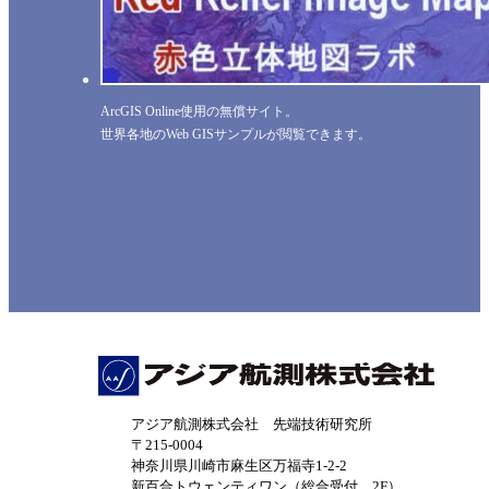
ArcGIS Online使用の無償サイト。
世界各地のWeb GISサンプルが閲覧できます。
アジア航測株式会社 先端技術研究所
〒215-0004
神奈川県川崎市麻生区万福寺1-2-2
新百合トウェンティワン（総合受付 2F）