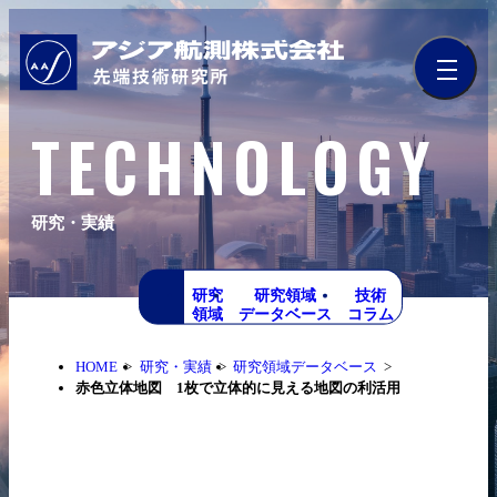
TECHNOLOGY
研究・実績
研究
研究領域
技術
領域
データベース
コラム
HOME
研究・実績
研究領域データベース
赤色立体地図 1枚で立体的に見える地図の利活用