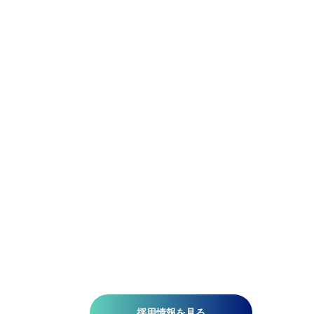
Be Precise.
Be Flexible.
精密であれ。柔軟であれ。
アジア航測の先端技術研究所では、空間情報技術を駆使し
て、国土基盤データの整備、社会インフラの維持管理、都
計画、自然災害対策、環境保護などの分野で技術開発を推
しています。皆さんがお持ちの意欲と技術が、人を、社会
を、未来を支える一助になります。ミッションは『空間情
技術の深化と探求により社内外へ「誇れる技術」を提供す
る』こと。そこには、空間情報を扱う精密さと、変化に対
する柔軟さが必要です。当研究所で社会課題の解決に一緒
挑みませんか?​
採用情報を見る