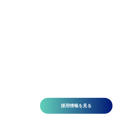
アジア航測の先端技術研究所では、空間情報技術を駆使し
て、国土基盤データの整備、社会インフラの維持管理、都
計画、自然災害対策、環境保護などの分野で技術開発を推
しています。皆さんがお持ちの意欲と技術が、人を、社会
を、未来を支える一助になります。ミッションは『空間情
技術の深化と探求により社内外へ「誇れる技術」を提供す
る』こと。そこには、空間情報を扱う精密さと、変化に対
する柔軟さが必要です。当研究所で社会課題の解決に一緒
挑みませんか?​
採用情報を見る