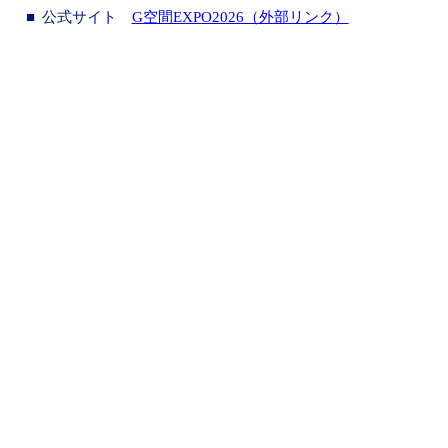
公式サイト
G空間EXPO2026（外部リンク）
RECRUIT
Be Precise.
Be Flexible.
精密であれ。柔軟であれ。