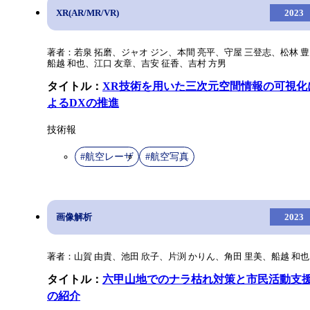
XR(AR/MR/VR)
2023
著者：若泉 拓磨、ジャオ ジン、本間 亮平、守屋 三登志、松林 
船越 和也、江口 友章、吉安 征香、吉村 方男
タイトル：
XR技術を用いた三次元空間情報の可視化
よるDXの推進
技術報
#航空レーザ
#航空写真
画像解析
2023
著者：山賀 由貴、池田 欣子、片渕 かりん、角田 里美、船越 和也
タイトル：
六甲山地でのナラ枯れ対策と市民活動支
の紹介