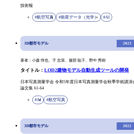
技術報
#航空写真
#衛星データ（光学）
#AI
3D都市モデル
2023
著者：小森 惇也、于 忠策、服部 聡子、野中 秀樹
タイトル：
LOD2建物モデル自動生成ツールの開発
日本写真測量学会 令和5年度日本写真測量学会秋季学術講演
論文集 61-64
#AI
#航空写真
3D都市モデル
2022