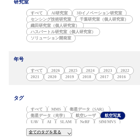
研究室
すべて
AI研究室
3Dイノベーション研究室
センシング技術研究室
千葉研究室（個人研究室）
織田研究室（個人研究室）
ハスバートル研究室（個人研究室）
ソリューション開発室
年号
すべて
2026
2025
2024
2023
2022
2021
2020
2019
2018
2017
2016
タグ
すべて
MMS
衛星データ（SAR）
衛星データ（光学）
航空レーザ
航空写真
UAV
AI
SLAM
NeRF
SfM/MVS
三次元点群
3DGS
ALB
3Dモデル
火山
全てのタグを見る
津波
防災
岩石学
地形学
産業遺構