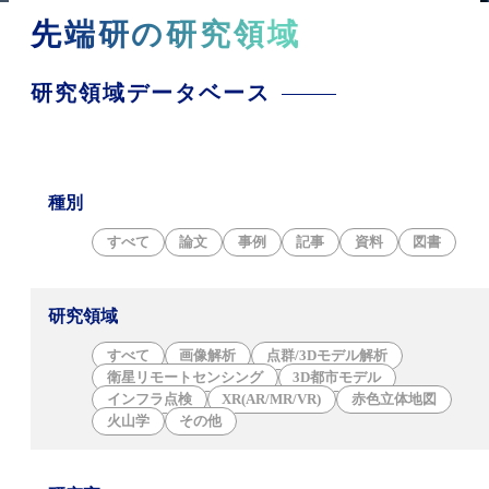
先端研の研究領域
研究領域データベース
種別
すべて
論文
事例
記事
資料
図書
研究領域
すべて
画像解析
点群/3Dモデル解析
衛星リモートセンシング
3D都市モデル
インフラ点検
XR(AR/MR/VR)
赤色立体地図
火山学
その他