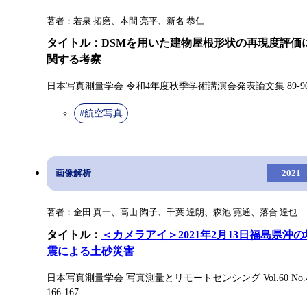
著者：若泉 拓磨、本間 亮平、新名 恭仁
タイトル：DSMを用いた建物屋根形状の再現度評価
関する考察
日本写真測量学会 令和4年度秋季学術講演会発表論文集 89-9
#航空写真
画像解析
2021
著者：金田 真一、高山 陶子、千葉 達朗、森池 寛通、落合 達也
タイトル：
＜カメラアイ＞2021年2月13日福島県沖の
震による土砂災害
日本写真測量学会 写真測量とリモートセンシング Vol.60 No.
166-167