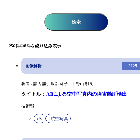
発明
教育
標準化
オープンイノベーション
検索
256件中8件を絞り込み表示
画像解析
2025
著者：諸 治謙、服部 聡子、上野山 明良
タイトル：
AIによる空中写真内の障害箇所検出
技術報
#AI
#航空写真