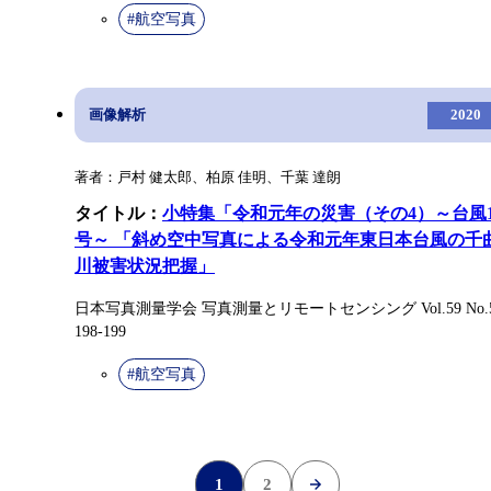
#航空写真
画像解析
2020
著者：戸村 健太郎、柏原 佳明、千葉 達朗
タイトル：
小特集「令和元年の災害（その4）～台風1
号～ 「斜め空中写真による令和元年東日本台風の千
川被害状況把握」
日本写真測量学会 写真測量とリモートセンシング Vol.59 No.
198-199
#航空写真
»
1
2