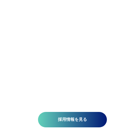
Be Flexible.
精密であれ。柔軟であれ。
アジア航測の先端技術研究所では、空間情報技術を駆使し
て、国土基盤データの整備、社会インフラの維持管理、都
計画、自然災害対策、環境保護などの分野で技術開発を推
しています。皆さんがお持ちの意欲と技術が、人を、社会
を、未来を支える一助になります。ミッションは『空間情
技術の深化と探求により社内外へ「誇れる技術」を提供す
る』こと。そこには、空間情報を扱う精密さと、変化に対
する柔軟さが必要です。当研究所で社会課題の解決に一緒
挑みませんか?​
採用情報を見る