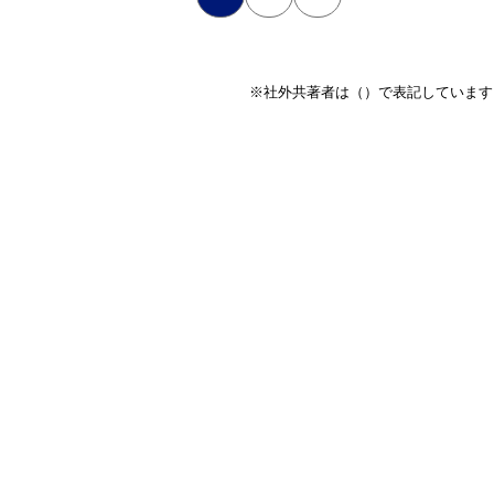
※社外共著者は（）で表記しています
RECRUIT
Be Precise.