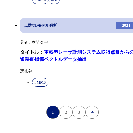
点群/3Dモデル解析
2024
著者：本間 亮平
タイトル：
車載型レーザ計測システム取得点群から
道路面損傷ベクトルデータ抽出
技術報
#MMS
»
1
2
3