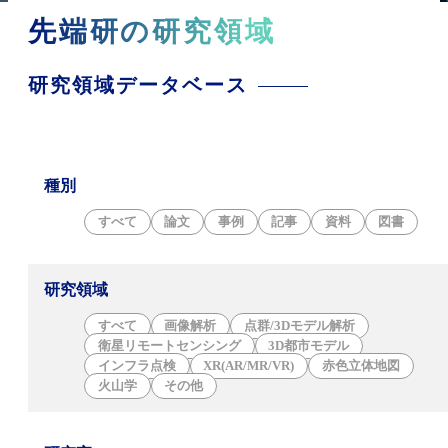
先端研の研究領域
研究領域データベース
種別
すべて
論文
事例
記事
資料
図書
研究領域
すべて
画像解析
点群/3Dモデル解析
衛星リモートセンシング
3D都市モデル
インフラ点検
XR(AR/MR/VR)
赤色立体地図
火山学
その他