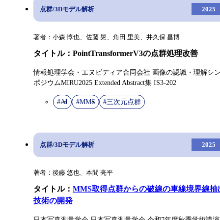
点群/3Dモデル解析
2025
著者：小森 惇也、佐藤 晃、角田 里美、井久保 昌博
タイトル：PointTransformerV3の点群処理改善
情報処理学会・エヌビディア合同会社 画像の認識・理解シ
ポジウムMIRU2025 Extended Abstract集 IS3-202
#AI
#MMS
#三次元点群
点群/3Dモデル解析
2025
著者：後藤 悠也、本間 亮平
タイトル：
MMS取得点群からの破線の車線境界線抽
技術の開発
日本写真測量学会 日本写真測量学会 令和7年度秋季学術講演