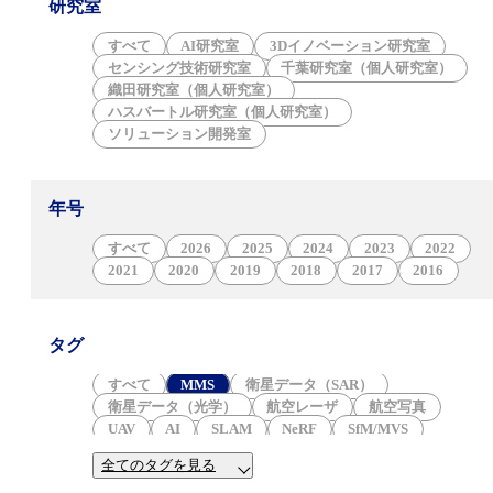
研究室
すべて
AI研究室
3Dイノベーション研究室
センシング技術研究室
千葉研究室（個人研究室）
織田研究室（個人研究室）
ハスバートル研究室（個人研究室）
ソリューション開発室
年号
すべて
2026
2025
2024
2023
2022
2021
2020
2019
2018
2017
2016
タグ
すべて
MMS
衛星データ（SAR）
衛星データ（光学）
航空レーザ
航空写真
UAV
AI
SLAM
NeRF
SfM/MVS
三次元点群
3DGS
ALB
3Dモデル
火山
全てのタグを見る
津波
防災
岩石学
地形学
産業遺構