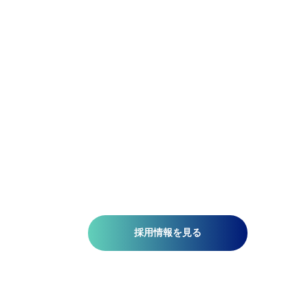
アジア航測の先端技術研究所では、空間情報技術を駆使し
て、国土基盤データの整備、社会インフラの維持管理、都
計画、自然災害対策、環境保護などの分野で技術開発を推
しています。皆さんがお持ちの意欲と技術が、人を、社会
を、未来を支える一助になります。ミッションは『空間情
技術の深化と探求により社内外へ「誇れる技術」を提供す
る』こと。そこには、空間情報を扱う精密さと、変化に対
する柔軟さが必要です。当研究所で社会課題の解決に一緒
挑みませんか?​
採用情報を見る