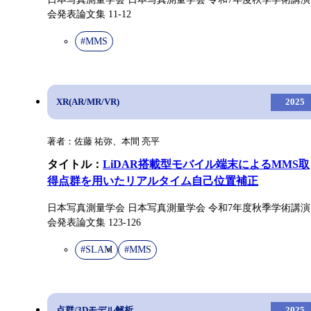
会発表論文集 11-12
#MMS
XR(AR/MR/VR)
2025
著者：佐藤 祐弥、本間 亮平
タイトル：
LiDAR搭載型モバイル端末によるMMS取
得点群を用いたリアルタイム自己位置補正
日本写真測量学会 日本写真測量学会 令和7年度秋季学術講演
会発表論文集 123-126
#SLAM
#MMS
点群/3Dモデル解析
2025