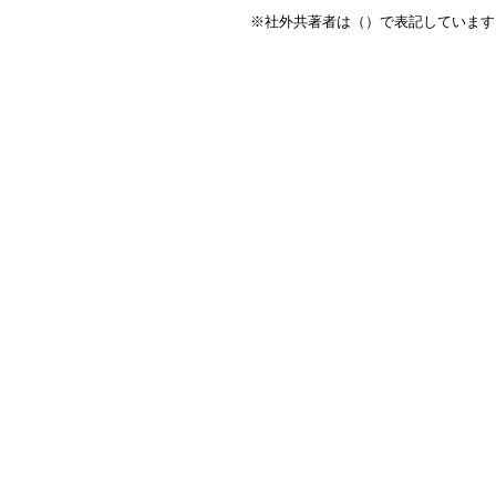
※社外共著者は（）で表記しています
RECRUIT
Be Precise.
Be Flexible.
精密であれ。柔軟であれ。