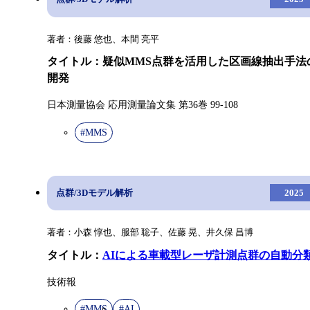
著者：後藤 悠也、本間 亮平
タイトル：疑似MMS点群を活用した区画線抽出手法
開発
日本測量協会 応用測量論文集 第36巻 99-108
#MMS
点群/3Dモデル解析
2025
著者：小森 惇也、服部 聡子、佐藤 晃、井久保 昌博
タイトル：
AIによる車載型レーザ計測点群の自動分
技術報
#MMS
#AI