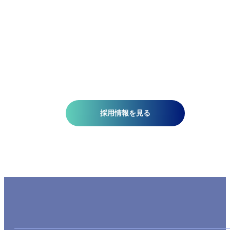
計画、自然災害対策、環境保護などの分野で技術開発を推
しています。皆さんがお持ちの意欲と技術が、人を、社会
を、未来を支える一助になります。ミッションは『空間情
技術の深化と探求により社内外へ「誇れる技術」を提供す
る』こと。そこには、空間情報を扱う精密さと、変化に対
する柔軟さが必要です。当研究所で社会課題の解決に一緒
挑みませんか?​
採用情報を見る