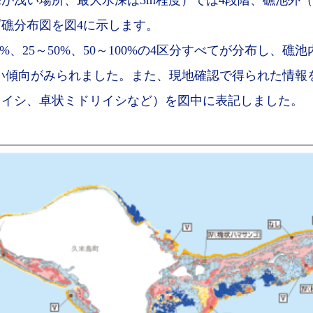
が浅い場所、最大水深は3m程度）では4段階、礁池外
礁分布図を図4に示します。
、25～50%、50～100%の4区分すべてが分布し、礁池
い傾向がみられました。また、現地確認で得られた情報
リイシ、卓状ミドリイシなど）を図中に表記しました。