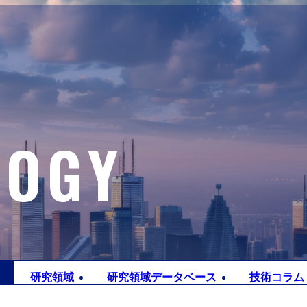
LOGY
研究
領域
研究領域
データベース
技術
コラム