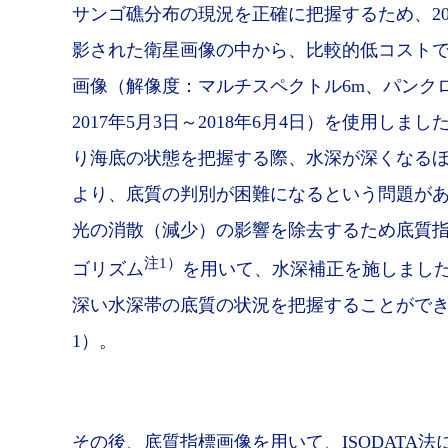
サンゴ礁分布の現況を正確に把握するため、20
影された衛星画像の中から、比較的低コストで高分
画像（解像度：マルチスペクトル6m、パンクロ
2017年5月3日～2018年6月4日）を使用し
り海底の状態を把握する際、水深が深くなる
より、底質の判別が困難になるという問題が
光の消散（減少）の影響を除去するため底質指標（Bo
注1）
ゴリズム
を用いて、水深補正を施しまし
深い水深帯の底質の状況を把握することがで
1）。
その後、底質指標画像を用いて、ISODATA