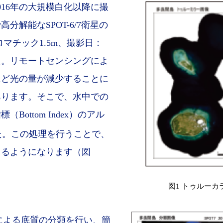
16年の大規模白化以降に撮
解能なSPOT-6/7衛星の
マチック1.5m、撮影日：
ました。リモートセンシングによ
ほど光の量が減少することに
あります。そこで、水中での
ttom Index）のアル
た。この処理を行うことで、
きるようになります（図
図1 トゥルー
法による底質の分類を行い、簡