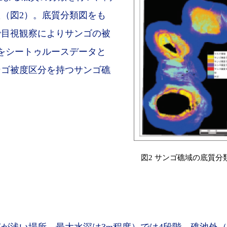
（図2）。底質分類図をも
で目視観察によりサンゴの被
をシートゥルースデータと
ンゴ被度区分を持つサンゴ礁
図2 サンゴ礁域の底質分