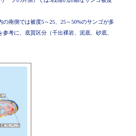
（リーフの外側）では3段階の詳細なサンゴ被度
内の南側では被度5～25、25～50%のサンゴが多
を参考に、底質区分（干出裸岩、泥底、砂底、