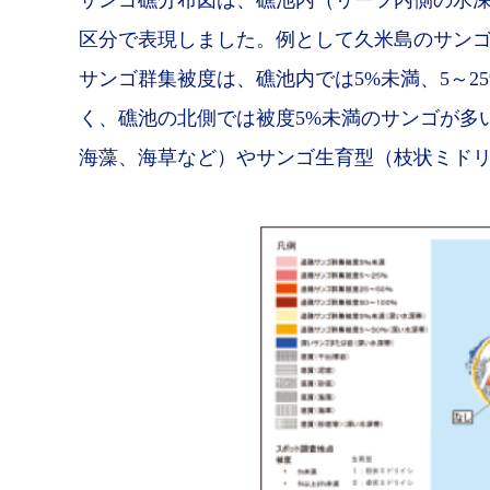
サンゴ礁分布図は、礁池内（リーフ内側の水深
区分で表現しました。例として久米島のサンゴ
サンゴ群集被度は、礁池内では5%未満、5～25%
く、礁池の北側では被度5%未満のサンゴが多
海藻、海草など）やサンゴ生育型（枝状ミド