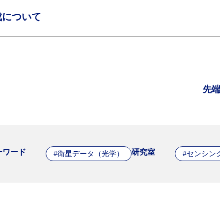
成について
先
ーワード
研究室
#衛星データ（光学）
#センシン