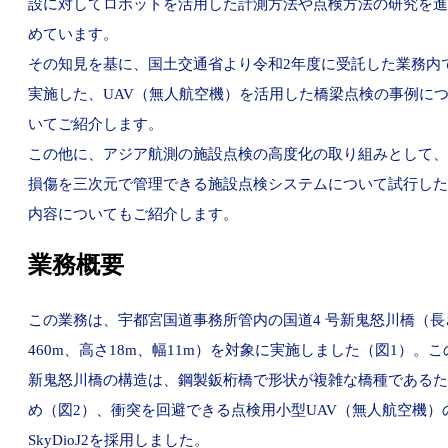
設に対してロボットを活用した計測方法や点検方法の研究を進
めています。
その知見を基に、国土交通省より令和2年度に受託した業務内
実施した、UAV（無人航空機）を活用した橋梁点検の事例に
いてご紹介します。
この他に、アジア航測の施設点検の高度化の取り組みとして、
損傷を三次元で管理できる施設点検システムについて試行した
内容についてもご紹介します。
業務概要
この業務は、宇都宮国道事務所管内の国道4 号新鬼怒川橋（長
460m、高さ18m、幅11m）を対象に実施しました（図1）。こ
新鬼怒川橋の構造は、鋼製鈑桁橋で形状が複雑な橋種であるた
め（図2）、衝突を回避できる点検用小型UAV（無人航空機）
SkyDioJ2を採用しました。