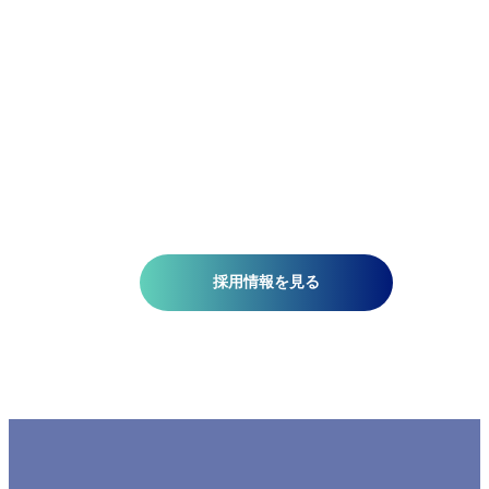
アジア航測の先端技術研究所では、空間情報技術を駆使し
て、国土基盤データの整備、社会インフラの維持管理、都
計画、自然災害対策、環境保護などの分野で技術開発を推
しています。皆さんがお持ちの意欲と技術が、人を、社会
を、未来を支える一助になります。ミッションは『空間情
技術の深化と探求により社内外へ「誇れる技術」を提供す
る』こと。そこには、空間情報を扱う精密さと、変化に対
する柔軟さが必要です。当研究所で社会課題の解決に一緒
挑みませんか?​
採用情報を見る