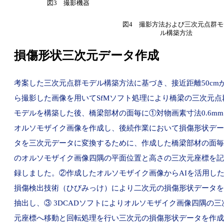
図3 撮影機器
図4 撮影方法および三次元点群モ
ル構築方法
損傷形状三次元データ作成
考案した三次元点群モデル構築方法に基づき、接近距離50cm
ら撮影した画像を用いてSfMソフト処理により橋梁の三次元点
モデルを構築した後、橋梁部材の面毎に①対物画素寸法0.6mm
オルソモザイク画像を作成し、後続作業において損傷形状デー
タを三次元データに変換するために、作成した橋梁部材の面毎
のオルソモザイク画像四隅の平面位置と高さの三次元座標を記
録しました。②作成したオルソモザイク画像からAIを活用し
損傷検出技術（ひびみっけ）により二次元の損傷形状データを
抽出し、③ 3DCADソフトによりオルソモザイク画像四隅の三
元座標へ移動と回転処理を行い三次元の損傷形状データを作成