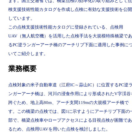
ます。国土交通省では、橋梁点検の効率化の取り組みとして点
検支援技術性能カタログを作成し点検に有効な支援技術を公開
しています。
この点検支援技術性能カタログに登録されている、点検用
UAV（無人航空機）を活用した点検手法を大規模特殊橋梁で
るPC逆ランガーアーチ橋のアーチリブ下面に適用した事例に
いてご紹介します。
業務概要
点検対象の米子自動車道（江府IC～蒜山IC）に位置するPC逆
ンガーアーチ橋は、河川の浸食作用により形成されたV字渓谷
跨ぐため、地上高80m、アーチ支間119mの大規模アーチ橋で
す。この橋梁の点検では、図1に示すようにアーチリブ下面の
部で、橋梁点検車やロープアクセスによる目視点検が困難であ
るため、点検用UAVを用いた点検を検討しました。