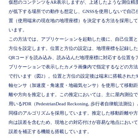
仮想のコンテンツをAR表示しますが、上述したような測位精
が低下する場所での動作も想定し、GNSSを使用しないで自己
置（使用端末の現在地の地理座標）を決定する方法を採用して
います。
この方法では、アプリケーションを起動した後に、自己位置と
方位を設定します。位置と方位の設定は、地理座標を記録した
QRコードを読み込み、読み込んだ地理座標に対応する位置を
プリケーションで表示したカメラ画像内で指定するなどの方法
で行います（図2）。位置と方位の設定後は端末に搭載された
軸センサ（加速度・角速度・地磁気センサ）を使用して移動距
離や方向を推定します。この推定においては、主に屋内測位で
用いるPDR（PedestrianDead Reckoning, 歩行者自律航法測位
同様のアルゴリズムを採用しています。推定した移動距離や方
向は誤差を含むため、現地との対応付けが容易な地点において
誤差を補正する機能も搭載しています。