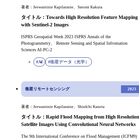
著者：Jeewantinie Kapilaratne、Satomi Kakuta
タイトル：Towards High Resolution Feature Mapping
with Sentinel-2 Images
ISPRS Geospatial Week 2023 ISPRS Annals of the
Photogrammetry、 Remote Sensing and Spatial Infromation
Sciences AI-PC-2
#AI
#衛星データ（光学）
衛星リモートセンシング
2023
著者：Jeewantinie Kapilaratne、ShinIchi Kaneta
タイトル：Rapid Flood Mapping from High Resolutio
Satellite Images Using Convolutional Neural Networks
The 9th International Conference on Flood Management (ICFM9)