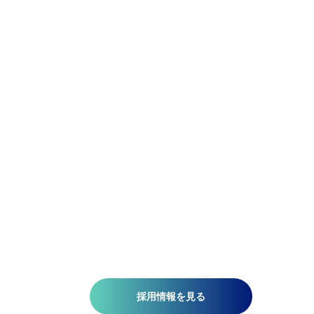
Be Flexible.
精密であれ。柔軟であれ。
アジア航測の先端技術研究所では、空間情報技術を駆使し
て、国土基盤データの整備、社会インフラの維持管理、都
計画、自然災害対策、環境保護などの分野で技術開発を推
しています。皆さんがお持ちの意欲と技術が、人を、社会
を、未来を支える一助になります。ミッションは『空間情
技術の深化と探求により社内外へ「誇れる技術」を提供す
る』こと。そこには、空間情報を扱う精密さと、変化に対
する柔軟さが必要です。当研究所で社会課題の解決に一緒
挑みませんか?​
採用情報を見る