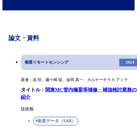
論文・資料
衛星リモートセンシング
2024
著者：高 恒、藤ケ崎 聡、金田 真一、カルナーチラカ アミラ
タイトル：
関東MC管内橋梁等補修・補強検討業務の
紹介
技術報
#衛星データ（SAR）