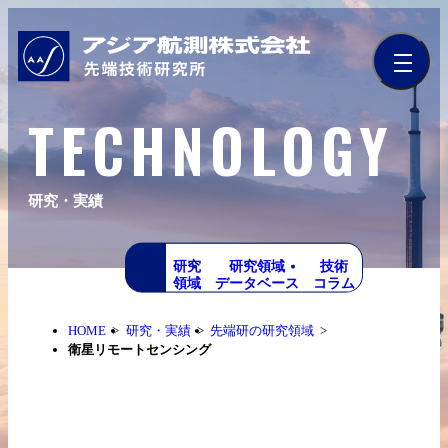
TECHNOLOGY
研究・実績
研究
研究領域
技術
領域
データベース
コラム
HOME
研究・実績
先端研の研究領域
衛星リモートセンシング