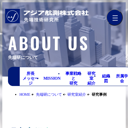
ABOUT US
先端研について
所長
事業戦略
研究
組織
所属
メッセー
MISSION
と
室
図
会
ジ
研究
紹介
HOME
先端研について
研究室紹介
研究事例