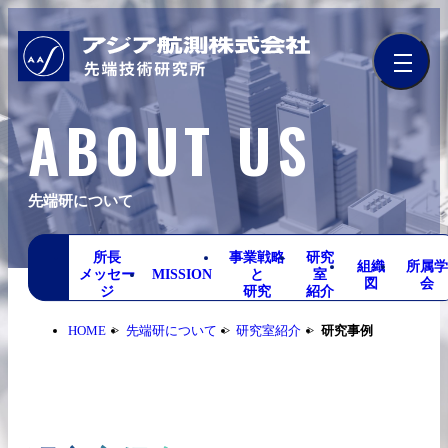
ABOUT US
先端研について
所長
事業戦略
研究
組織
所属
メッセー
MISSION
と
室
図
会
ジ
研究
紹介
HOME
先端研について
研究室紹介
研究事例