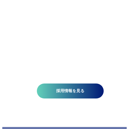
アジア航測の先端技術研究所では、空間情報技術を駆使し
て、国土基盤データの整備、社会インフラの維持管理、都
計画、自然災害対策、環境保護などの分野で技術開発を推
しています。皆さんがお持ちの意欲と技術が、人を、社会
を、未来を支える一助になります。ミッションは『空間情
技術の深化と探求により社内外へ「誇れる技術」を提供す
る』こと。そこには、空間情報を扱う精密さと、変化に対
する柔軟さが必要です。当研究所で社会課題の解決に一緒
挑みませんか?​
採用情報を見る