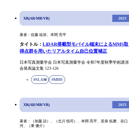
XR(AR/MR/VR)
2025
著者：佐藤 祐弥、本間 亮平
タイトル：
LiDAR搭載型モバイル端末によるMMS取
得点群を用いたリアルタイム自己位置補正
日本写真測量学会 日本写真測量学会 令和7年度秋季学術講演
会発表論文集 123-126
#SLAM
#MMS
XR(AR/MR/VR)
2025
著者：（加藤 諒）、（北川 悦司）、本間 亮平、若泉 拓磨、谷口
河、（東 優介）