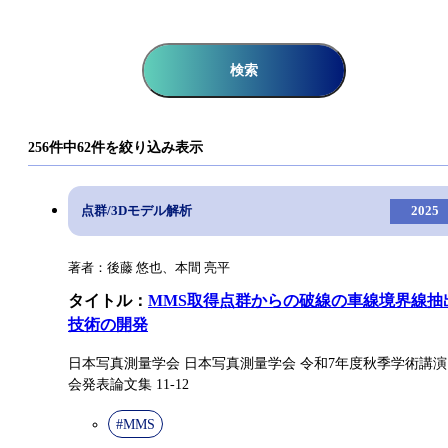
発明
教育
標準化
オープンイノベーション
検索
256件中62件を絞り込み表示
点群/3Dモデル解析
2025
著者：後藤 悠也、本間 亮平
タイトル：
MMS取得点群からの破線の車線境界線抽
技術の開発
日本写真測量学会 日本写真測量学会 令和7年度秋季学術講演
会発表論文集 11-12
#MMS