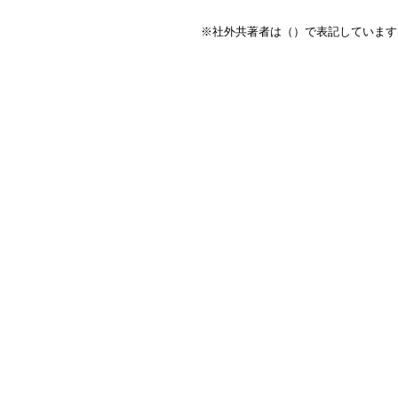
※社外共著者は（）で表記しています
RECRUIT
Be Precise.
Be Flexible.