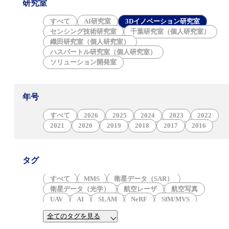
研究室
すべて
AI研究室
3Dイノベーション研究室
センシング技術研究室
千葉研究室（個人研究室）
織田研究室（個人研究室）
ハスバートル研究室（個人研究室）
ソリューション開発室
年号
すべて
2026
2025
2024
2023
2022
2021
2020
2019
2018
2017
2016
タグ
すべて
MMS
衛星データ（SAR）
衛星データ（光学）
航空レーザ
航空写真
UAV
AI
SLAM
NeRF
SfM/MVS
三次元点群
3DGS
ALB
3Dモデル
火山
全てのタグを見る
津波
防災
岩石学
地形学
産業遺構