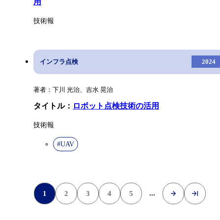
用
技術報
インフラ点検
2024
著者：下川 光治、吉水 晃治
タイトル：
ロボット点検技術の活用
技術報
#UAV
»
最後 »
...
1
2
3
4
5