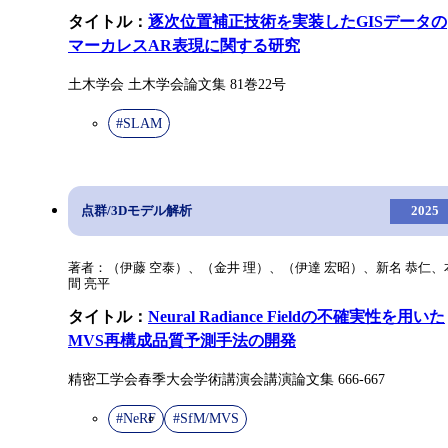
タイトル：
逐次位置補正技術を実装したGISデータの
マーカレスAR表現に関する研究
土木学会 土木学会論文集 81巻22号
#SLAM
点群/3Dモデル解析
2025
著者：（伊藤 空泰）、（金井 理）、（伊達 宏昭）、新名 恭仁、
間 亮平
タイトル：
Neural Radiance Fieldの不確実性を用いた
MVS再構成品質予測手法の開発
精密工学会春季大会学術講演会講演論文集 666-667
#NeRF
#SfM/MVS