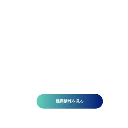
精密であれ。柔軟であれ。
アジア航測の先端技術研究所では、空間情報技術を駆使し
て、国土基盤データの整備、社会インフラの維持管理、都
計画、自然災害対策、環境保護などの分野で技術開発を推
しています。皆さんがお持ちの意欲と技術が、人を、社会
を、未来を支える一助になります。ミッションは『空間情
技術の深化と探求により社内外へ「誇れる技術」を提供す
る』こと。そこには、空間情報を扱う精密さと、変化に対
する柔軟さが必要です。当研究所で社会課題の解決に一緒
挑みませんか?​
採用情報を見る