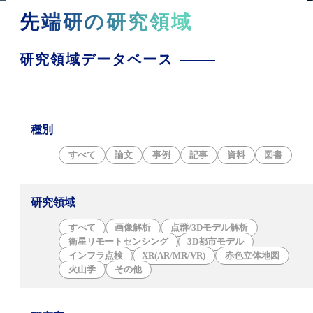
先端研の研究領域
研究領域データベース
種別
すべて
論文
事例
記事
資料
図書
研究領域
すべて
画像解析
点群/3Dモデル解析
衛星リモートセンシング
3D都市モデル
インフラ点検
XR(AR/MR/VR)
赤色立体地図
火山学
その他