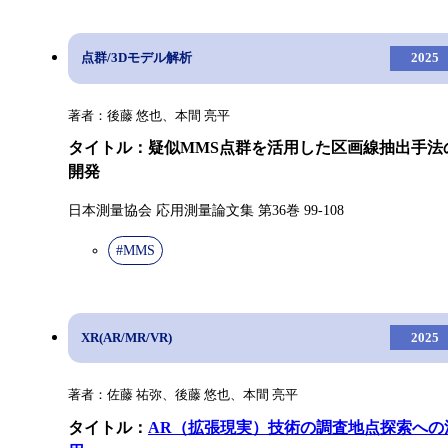
点群/3Dモデル解析
2025
著者：後藤 悠也、本間 亮平
タイトル：疑似MMS点群を活用した区画線抽出手法
開発
日本測量協会 応用測量論文集 第36巻 99-108
#MMS
XR(AR/MR/VR)
2025
著者：佐藤 祐弥、後藤 悠也、本間 亮平
タイトル：
AR（拡張現実）技術の調査地点探索への